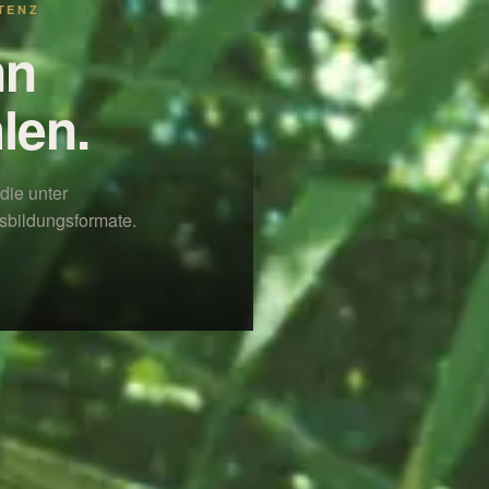
TENZ
nn
len.
die unter
sbildungsformate.